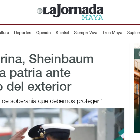
ltura
Deportes
Opinión
K'iintsil
SiempreViva
Tren Maya
Suple
arina, Sheinbaum
a patria ante
del exterior
 de soberanía que debemos proteger''