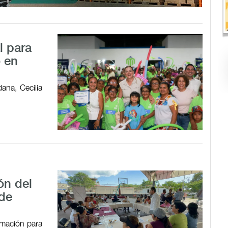
l para
o en
ana, Cecilia
ón del
 de
ormación para