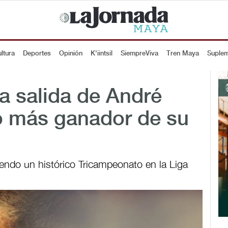
ltura
Deportes
Opinión
K'iintsil
SiempreViva
Tren Maya
Suple
a salida de André
co más ganador de su
uyendo un histórico Tricampeonato en la Liga