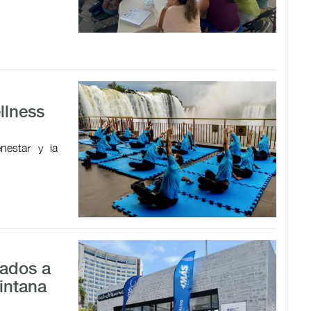
llness
nestar y la
sados a
intana