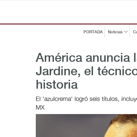
PORTADA
Noticias
Cu
América anuncia l
Jardine, el técni
historia
El 'azulcrema' logró seis títulos, incl
MX