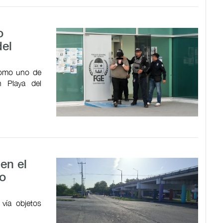
o
del
como uno de
n Playa del
en el
vo
 vía objetos