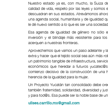
Nuestro estado ya es, con mucho, la Suiza de
calidad de vida, respeto por las leyes y somos 
descuadran en sus estados. Atrevámonos ahora a
una agenda social, humanitaria y de igualdad q
le dé nuevo sentido a lo que es ser una socieda
Esa agenda de igualdad de género no sólo es
inversión y el blindaje más resistente para l
acerquen a nuestras fronteras.
Aprovechemos que vamos un paso adelante y la
extra y hacer que el tejido social sea aún más r
un patrimonio tangible de infraestructura, servi
económicos que heredar a futuros yucatec@s, 
comienzo decisivo de la construcción de una he
herencia de la igualdad para la mujer.
Un Proyecto Yucatán tan consolidado debe crece
también fraternidad, solidaridad, diversidad y jus
y para tod@s. Esa puede ser la noble base de u
ulises.carrillo.mx@gmail.com