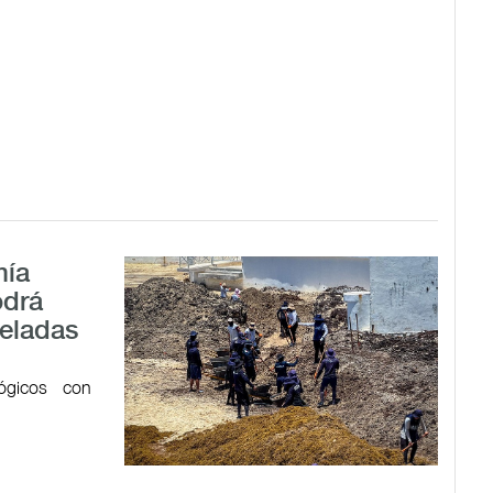
mía
odrá
neladas
ógicos con