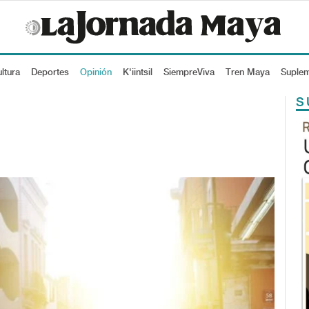
ltura
Deportes
Opinión
K'iintsil
SiempreViva
Tren Maya
Suple
S