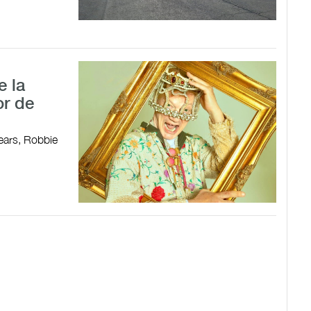
e la
or de
ears, Robbie