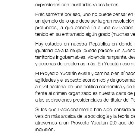
expresiones con inusitadas raíces firmes.
Precisamente por eso, uno no puede pensar en 
un ejemplo de lo que debe ser la gran revolució
profundos, la que pondrá fin a una civilizació
tenido en su entramado algún grado (muchas vece
Hay estados en nuestra República en donde po
igualdad para la mujer puede parecer un sueño
territorios ingobernables, violencia rampante, des
y decenas de problemas más. En Yucatán ese no
El Proyecto Yucatán existe y camina bien afinado
agilidades y el aspecto económico y de goberna
a nivel nacional de una política económica y de 
frente al crimen organizado es nuestra carta de
a las aspiraciones presidenciales del titular del P
Si los que tradicionalmente han sido consider
versión más arcaica de la sociología y la teoría
atrevernos a un Proyecto Yucatán 2.0 que dé e
inclusión.