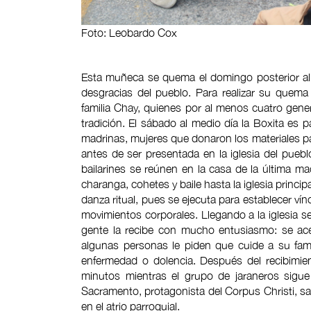
Foto: Leobardo Cox
Esta muñeca se quema el domingo posterior al j
desgracias del pueblo. Para realizar su quema 
familia Chay, quienes por al menos cuatro gene
tradición. El sábado al medio día la Boxita es 
madrinas, mujeres que donaron los materiales para
antes de ser presentada en la iglesia del pueb
bailarines se reúnen en la casa de la última mad
charanga, cohetes y baile hasta la iglesia princ
danza ritual, pues se ejecuta para establecer vínc
movimientos corporales. Llegando a la iglesia se 
gente la recibe con mucho entusiasmo: se acer
algunas personas le piden que cuide a su fam
enfermedad o dolencia. Después del recibimien
minutos mientras el grupo de jaraneros sigue 
Sacramento, protagonista del Corpus Christi, sal
en el atrio parroquial.