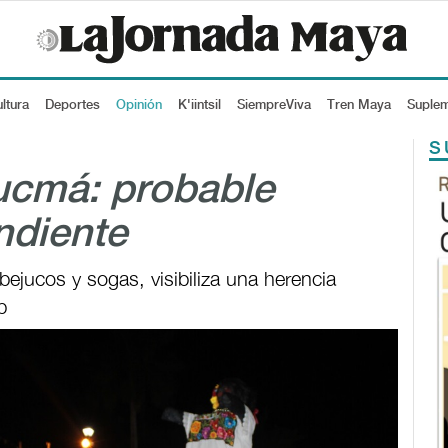
ltura
Deportes
Opinión
K'iintsil
SiempreViva
Tren Maya
Suple
S
ucmá: probable
ndiente
bejucos y sogas, visibiliza una herencia
b