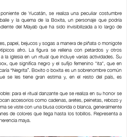
poniente de Yucatán, se realiza una peculiar costumbre
l baile y la quema de la Boxita, un personaje que podría
iente del Mayab que ha sido invisibilizada a lo largo de
res, papel, bejucos y sogas a manera de piñata o monigote
picos afro. La figura se rellena con petardos y otros
la iglesia en un ritual que incluye varias actividades. Su
x, que significa negro y el sufijo femenino "ita", que en
ificaría “Negrita”. Boxito o boxita es un sobrenombre común
ue se les tiene gran estima y, en el resto del país, es
oble: para el ritual danzante que se realiza en su honor se
colocan accesorios como cadenas, aretes, peinetas, rebozo y
uema se viste con una blusa colorida o blanca, generalmente
anes de colores que llega hasta los tobillos. Representa a
herencia maya.