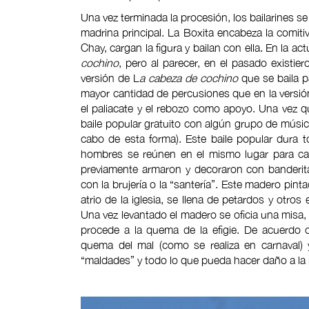
Una vez terminada la procesión, los bailarines se
madrina principal. La Boxita encabeza la comitiv
Chay, cargan la figura y bailan con ella. En la a
cochino
, pero al parecer, en el pasado existie
versión de L
a cabeza de cochino
que se baila p
mayor cantidad de percusiones que en la versión
el paliacate y el rebozo como apoyo. Una vez qu
baile popular gratuito con algún grupo de música
cabo de esta forma). Este baile popular dura 
hombres se reúnen en el mismo lugar para c
previamente armaron y decoraron con banderit
con la brujería o la “santería”. Este madero pinta
atrio de la iglesia, se llena de petardos y otros
Una vez levantado el madero se oficia una misa, 
procede a la quema de la efigie. De acuerdo
quema del mal (como se realiza en carnaval) 
“maldades” y todo lo que pueda hacer daño a la 