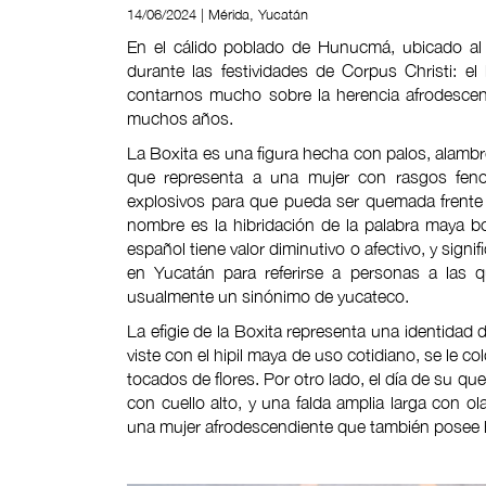
14/06/2024 | Mérida, Yucatán
En el cálido poblado de Hunucmá, ubicado al 
durante las festividades de Corpus Christi: e
contarnos mucho sobre la herencia afrodescend
muchos años.
La Boxita es una figura hecha con palos, alamb
que representa a una mujer con rasgos fenotí
explosivos para que pueda ser quemada frente a 
nombre es la hibridación de la palabra maya boo
español tiene valor diminutivo o afectivo, y sign
en Yucatán para referirse a personas a las q
usualmente un sinónimo de yucateco.
La efigie de la Boxita representa una identidad d
viste con el hipil maya de uso cotidiano, se le 
tocados de flores. Por otro lado, el día de su q
con cuello alto, y una falda amplia larga con ol
una mujer afrodescendiente que también posee 