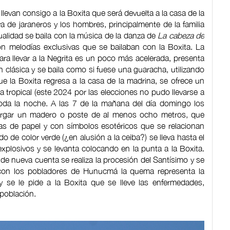
 llevan consigo a la Boxita que será devuelta a la casa de la
a de jaraneros y los hombres, principalmente de la familia
ctualidad se baila con la música de la danza de
La cabeza de
ron melodías exclusivas que se bailaban con la Boxita. La
ara llevar a la Negrita es un poco más acelerada, presenta
 clásica y se baila como si fuese una guaracha, utilizando
e la Boxita regresa a la casa de la madrina, se ofrece un
 tropical (este 2024 por las elecciones no pudo llevarse a
toda la noche. A las 7 de la mañana del día domingo los
argar un madero o poste de al menos ocho metros, que
as de papel y con símbolos esotéricos que se relacionan
do de color verde (¿en alusión a la ceiba?) se lleva hasta el
 explosivos y se levanta colocando en la punta a la Boxita.
de nueva cuenta se realiza la procesión del Santísimo y se
 con los pobladores de Hunucmá la quema representa la
y se le pide a la Boxita que se lleve las enfermedades,
población.