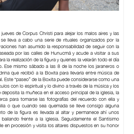
ueves de Corpus Christi para alejar los malos aires y las
se lleva a cabo una serie de rituales organizados por la
raciones han asumido la responsabilidad de seguir con la
paseada por las calles de Hunucmá y acude a visitar a sus
 la realización de la figura y quienes la velarán todo el día
lo. Ese mismo sábado a las 8 de la noche los jaraneros o
rina que recibió a la Boxita para llevarla entre música de
ipal. Este “paseo” de la Boxita puede considerarse como una
ulos con lo espiritual y lo divino a través de la música y los
deposita la muñeca en el acceso principal de la iglesia, la
ca para tomarse las fotografías del recuerdo con ella y
ilia o que cuando sea quemada se lleve consigo alguna
to de la figura es llevada al altar y permanece ahí unos
bailando frente a la iglesia. Seguidamente el Santísimo
e en procesión y visita los altares dispuestos en su honor