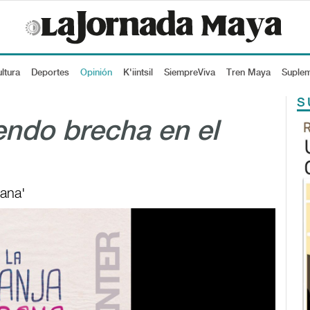
ltura
Deportes
Opinión
K'iintsil
SiempreViva
Tren Maya
Suple
S
endo brecha en el
bana'