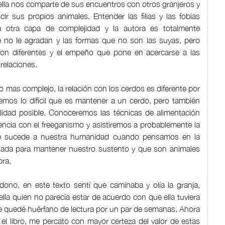
ella nos comparte de sus encuentros con otros granjeros y
ir sus propios animales. Entender las filias y las fobias
avía otra capa de complejidad y la autora es totalmente
 no le agradan y las formas que no son las suyas, pero
n diferentes y el empeño que pone en acercarse a las
relaciones.
tado mas complejo, la relación con los cerdos es diferente por
mos lo difícil que es mantener a un cerdo, pero también
lidad posible. Conoceremos las técnicas de alimentación
encia con el freeganismo y asistiremos a probablemente la
le sucede a nuestra humanidad cuando pensamos en la
ada para mantener nuestro sustento y que son animales
ora.
ndono, en este texto sentí que caminaba y olía la granja,
lla quien no parecía estar de acuerdo con que ella tuviera
me quedé huérfano de lectura por un par de semanas. Ahora
el libro, me percato con mayor certeza del valor de estas