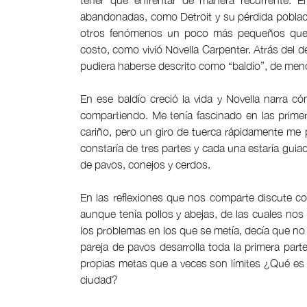
tener que enfrentar de manera recurrente. 
abandonadas, como Detroit y su pérdida poblac
otros fenómenos un poco más pequeños que 
costo, como vivió Novella Carpenter. Atrás del
pudiera haberse descrito como “baldío”, de men
En ese baldío creció la vida y Novella narra
compartiendo. Me tenía fascinado en las primer
cariño, pero un giro de tuerca rápidamente me p
constaría de tres partes y cada una estaría guia
de pavos, conejos y cerdos.
En las reflexiones que nos comparte discute c
aunque tenía pollos y abejas, de las cuales no
los problemas en los que se metía, decía que no 
pareja de pavos desarrolla toda la primera part
propias metas que a veces son límites ¿Qué es 
ciudad?