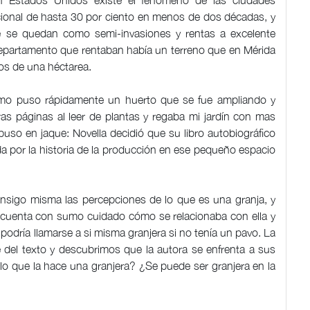
En Estados Unidos existe el fenómeno de las ciudades
ional de hasta 30 por ciento en menos de dos décadas, y
se quedan como semi-invasiones y rentas a excelente
 departamento que rentaban había un terreno que en Mérida
os de una héctarea.
 cómo puso rápidamente un huerto que se fue ampliando y
as páginas al leer de plantas y regaba mi jardín con mas
uso en jaque: Novella decidió que su libro autobiográfico
da por la historia de la producción en ese pequeño espacio
onsigo misma las percepciones de lo que es una granja, y
s cuenta con sumo cuidado cómo se relacionaba con ella y
podría llamarse a si misma granjera si no tenía un pavo. La
e del texto y descubrimos que la autora se enfrenta a sus
lo que la hace una granjera? ¿Se puede ser granjera en la