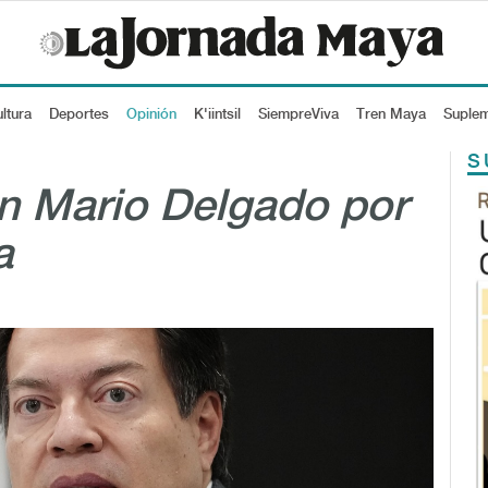
ltura
Deportes
Opinión
K'iintsil
SiempreViva
Tren Maya
Suple
S
n Mario Delgado por
a