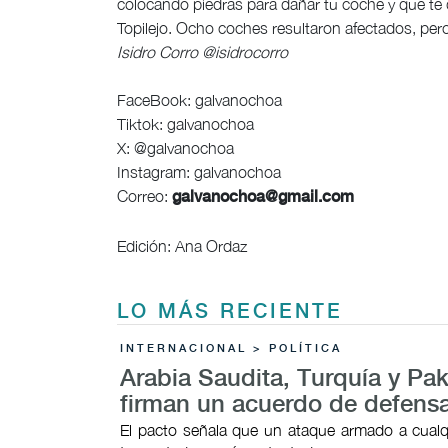
colocando piedras para dañar tu coche y que te d
Topilejo. Ocho coches resultaron afectados, pero
Isidro Corro @isidrocorro
FaceBook: galvanochoa
Tiktok: galvanochoa
X: @galvanochoa
Instagram: galvanochoa
Correo:
galvanochoa@gmail.com
Edición: Ana Ordaz
LO MÁS RECIENTE
INTERNACIONAL > POLÍTICA
Arabia Saudita, Turquía y Pak
firman un acuerdo de defens
El pacto señala que un ataque armado a cualq