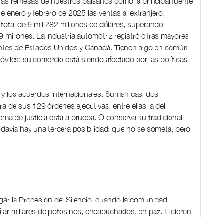
las remesas de nuestros paisanos como la principal fuente
re enero y febrero de 2025 las ventas al extranjero,
total de 9 mil 282 millones de dólares, superando
millones. La industria automotriz registró cifras mayores
ntes de Estados Unidos y Canadá. Tienen algo en común
óviles: su comercio está siendo afectado por las políticas
 y los acuerdos internacionales. Suman casi dos
a de sus 129 órdenes ejecutivas, entre ellas la del
ma de justicia está a prueba. O conserva su tradicional
davía hay una tercera posibilidad: que no se someta, pero
ar la Procesión del Silencio, cuando la comunidad
filar millares de potosinos, encapuchados, en paz. Hicieron