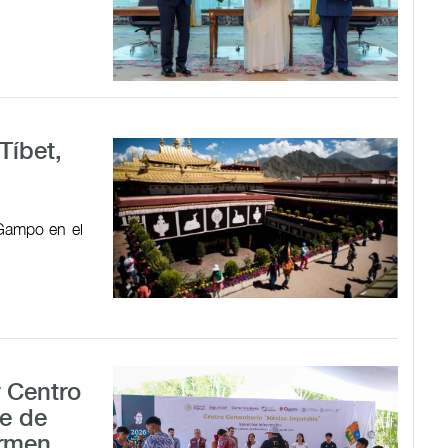
Tíbet,
 Gampo en el
r Centro
e de
armen