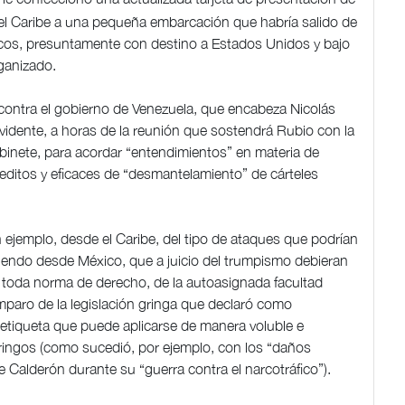
s del Caribe a una pequeña embarcación que habría salido de
cos, presuntamente con destino a Estados Unidos y bajo
rganizado.
ontra el gobierno de Venezuela, que encabeza Nicolás
idente, a horas de la reunión que sostendrá Rubio con la
inete, para acordar “entendimientos” en materia de
editos y eficaces de “desmantelamiento” de cárteles
 ejemplo, desde el Caribe, del tipo de ataques que podrían
liendo desde México, que a juicio del trumpismo debieran
a de toda norma de derecho, de la autoasignada facultad
amparo de la legislación gringa que declaró como
 etiqueta que puede aplicarse de manera voluble e
gringos (como sucedió, por ejemplo, con los “daños
e Calderón durante su “guerra contra el narcotráfico”).