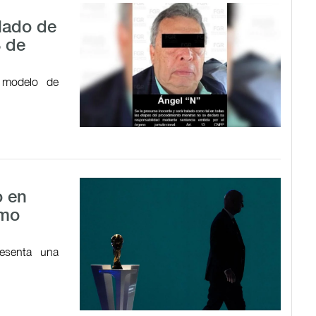
alado de
3 de
 modelo de
o en
omo
resenta una