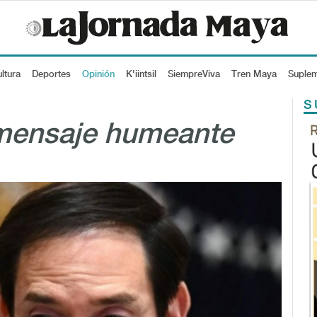
ltura
Deportes
Opinión
K'iintsil
SiempreViva
Tren Maya
Suple
S
mensaje humeante