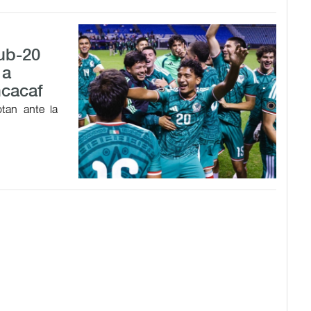
Sub-20
 a
ncacaf
tan ante la