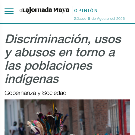
OPINIÓN
Sábado
8
de
Agosto
del
2026
Discriminación, usos
y abusos en torno a
las poblaciones
indígenas
Gobernanza y Sociedad