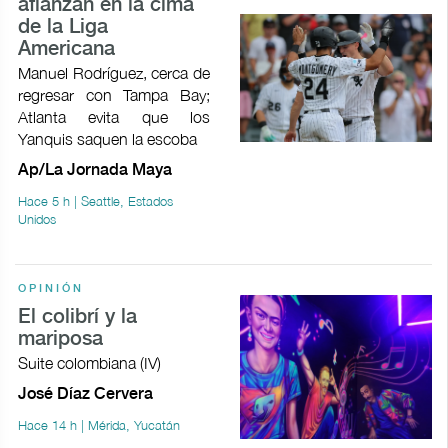
afianzan en la cima
de la Liga
Americana
Manuel Rodríguez, cerca de
regresar con Tampa Bay;
Atlanta evita que los
Yanquis saquen la escoba
Ap/La Jornada Maya
Hace 5 h | Seattle, Estados
Unidos
OPINIÓN
El colibrí y la
mariposa
Suite colombiana (IV)
José Díaz Cervera
Hace 14 h | Mérida, Yucatán