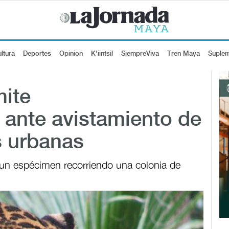
ltura
Deportes
Opinion
K'iintsil
SiempreViva
Tren Maya
Suple
mite
ante avistamiento de
s urbanas
 un espécimen recorriendo una colonia de