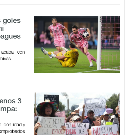
 goles
mi
Leagues
n acaba con
Chivas
menos 3
ampa:
 identidad y
 comprobados