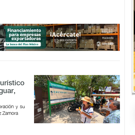
urístico
guar,
oración y su
ez Zamora