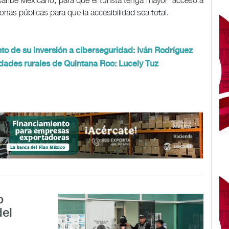
 Caribe Mexicano, para que el turista tenga mayor acceso a
onas públicas para que la accesibilidad sea total.
o de su inversión a ciberseguridad: Iván Rodríguez
dades rurales de Quintana Roo: Lucely Tuz
o
del