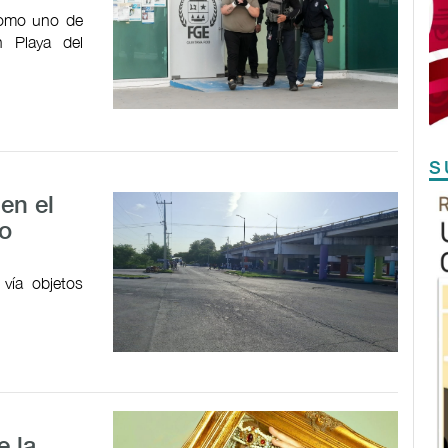
como uno de
n Playa del
S
en el
vo
 vía objetos
e la