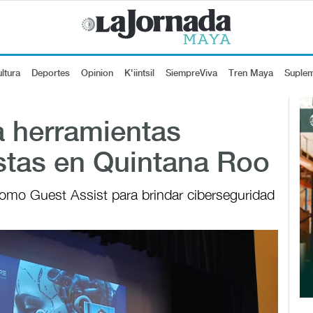
ltura
Deportes
Opinion
K'iintsil
SiempreViva
Tren Maya
Suple
a herramientas
istas en Quintana Roo
 como Guest Assist para brindar ciberseguridad