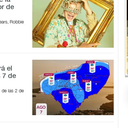
or de
ears, Robbie
á el
 7 de
s de las 2 de