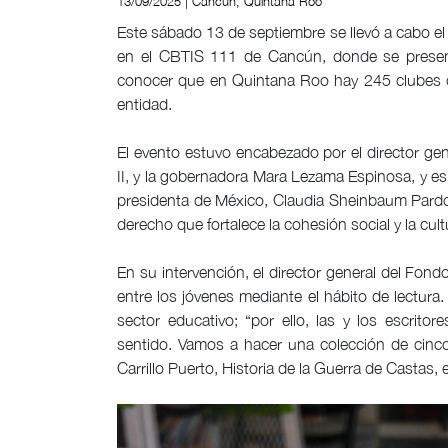
13/09/2025 | Cancún, Quintana Roo
Este sábado 13 de septiembre se llevó a cabo e
en el CBTIS 111 de Cancún, donde se presentó
conocer que en Quintana Roo hay 245 clubes de
entidad.
El evento estuvo encabezado por el director ge
II, y la gobernadora Mara Lezama Espinosa, y es 
presidenta de México, Claudia Sheinbaum Pardo, y
derecho que fortalece la cohesión social y la cult
En su intervención, el director general del Fon
entre los jóvenes mediante el hábito de lectura.
sector educativo; “por ello, las y los escrit
sentido. Vamos a hacer una colección de cinco 
Carrillo Puerto, Historia de la Guerra de Castas,