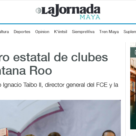
ltura
Deportes
Opinion
K'iintsil
SiempreViva
Tren Maya
Suple
o estatal de clubes
ntana Roo
gnacio Taibo II, director general del FCE y la