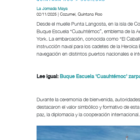
QUINTANA ROO > SOCIEDAD
La Jornada Maya
02/11/2025 | Cozumel, Quintana Roo
Desde el muelle Punta Langosta, en la isla de Co
Buque Escuela “Cuauhtémoc”, emblema de la Arm
York. La embarcación, conocida como “El Caballe
instrucción naval para los cadetes de la Heroica E
navegación en distintos puertos nacionales e int
Lee igual:
Buque Escuela 'Cuauhtémoc' zarpa
Durante la ceremonia de bienvenida, autoridades 
destacaron el valor simbólico y formativo de est
paz, la diplomacia y la cooperación internacional