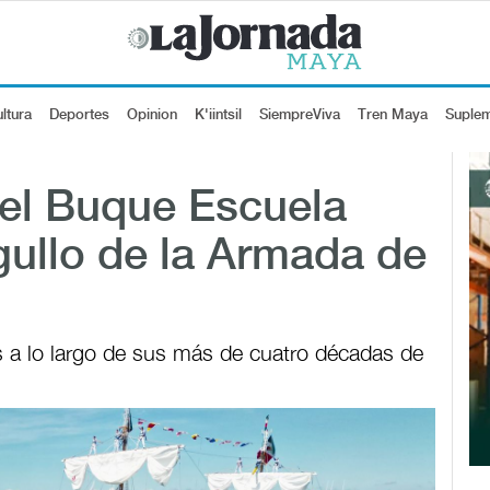
ltura
Deportes
Opinion
K'iintsil
SiempreViva
Tren Maya
Suple
 el Buque Escuela
gullo de la Armada de
s a lo largo de sus más de cuatro décadas de