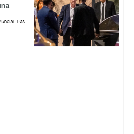
una
undial tras