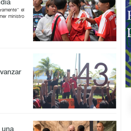
ndia
aramente'' el
mer ministro
avanzar
a una