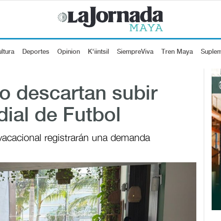
ltura
Deportes
Opinion
K'iintsil
SiempreViva
Tren Maya
Suple
o descartan subir
dial de Futbol
vacacional registrarán una demanda