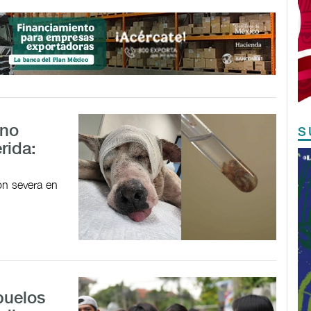
ano
S
rida:
ón severa en
buelos