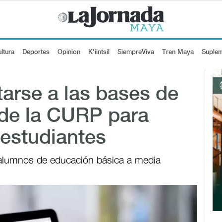
ltura
Deportes
Opinion
K'iintsil
SiempreViva
Tren Maya
Suple
arse a las bases de
 de la CURP para
 estudiantes
de alumnos de educación básica a media