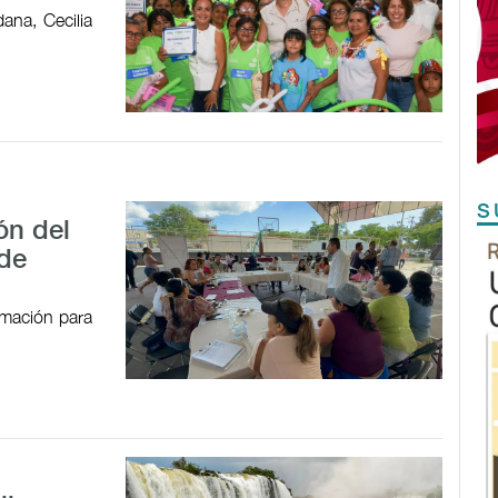
ana, Cecilia
S
ón del
 de
ormación para