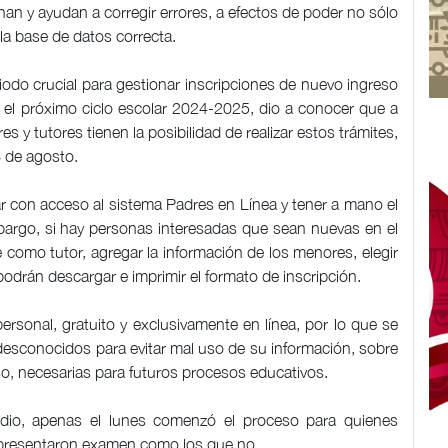
n y ayudan a corregir errores, a efectos de poder no sólo
r la base de datos correcta.
iodo crucial para gestionar inscripciones de nuevo ingreso
a el próximo ciclo escolar 2024-2025, dio a conocer que a
s y tutores tienen la posibilidad de realizar estos trámites,
6 de agosto.
r con acceso al sistema Padres en Línea y tener a mano el
bargo, si hay personas interesadas que sean nuevas en el
 como tutor, agregar la información de los menores, elegir
odrán descargar e imprimir el formato de inscripción.
ersonal, gratuito y exclusivamente en línea, por lo que se
desconocidos para evitar mal uso de su información, sobre
o, necesarias para futuros procesos educativos.
edio, apenas el lunes comenzó el proceso para quienes
e presentaron examen como los que no.