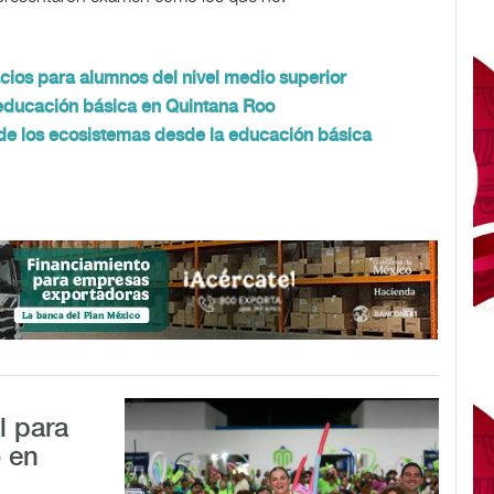
cios para alumnos del nivel medio superior
a educación básica en Quintana Roo
de los ecosistemas desde la educación básica
l para
o en