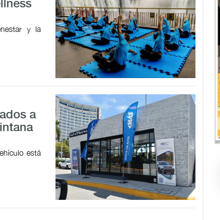
llness
nestar y la
sados a
intana
ehículo está