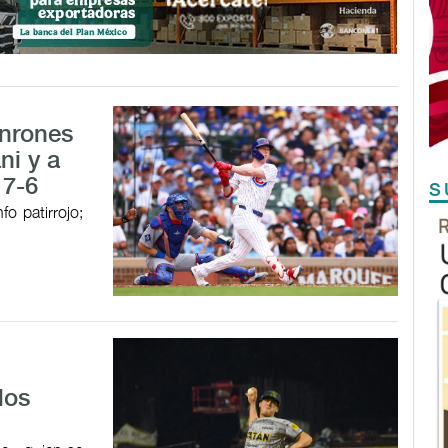
onrones
ni y a
 7-6
S
o patirrojo;
los