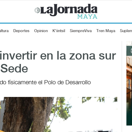
ltura
Deportes
Opinion
K'iintsil
SiempreViva
Tren Maya
Suple
invertir en la zona sur
 Sede
do físicamente el Polo de Desarrollo