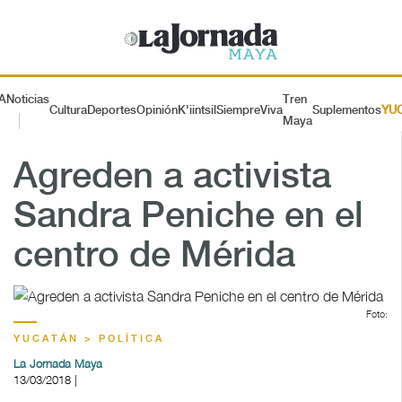
A
Noticias
Tren
Cultura
Deportes
Opinión
K'iintsil
SiempreViva
Suplementos
YU
Maya
Agreden a activista
Sandra Peniche en el
centro de Mérida
Foto:
YUCATÁN > POLÍTICA
La Jornada Maya
13/03/2018 |