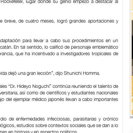
s Rockefeller, lugar donde su genio empezó a destacar al
e breve, de cuatro meses, logró grandes aportaciones y
 adaptación para llevar a cabo sus procedimientos en un
atán. En tal sentido, lo calificó de personaje emblemático
ancia, que ha incentivado a investigadores tropicales de
ida dejó una gran lección”, dijo Shunichi Homma.
ales “Dr. Hideyo Noguchi” continúa reuniendo el talento de
ersitaria, así como de científicos y estudiantes nacionales
bajo del ejemplar médico japonés llevan a cabo importantes
udio de enfermedades infecciosas, parasitarias y crónico
ógicos, estudios sobre contextos sociales que se dan a lo
nes en historia y en aspectos políticos.