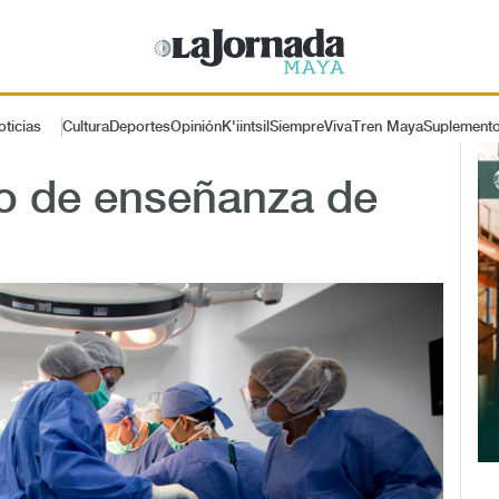
oticias
Cultura
Deportes
Opinión
K'iintsil
SiempreViva
Tren Maya
Suplement
o de enseñanza de