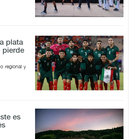
a plata
 pierde
o regional y
Este es
és