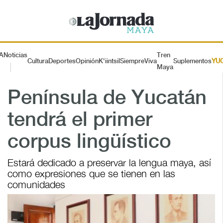
A
Noticias
Tren
Cultura
Deportes
Opinión
K'iintsil
SiempreViva
Suplementos
YU
Maya
Península de Yucatán
tendrá el primer
corpus lingüístico
Estará dedicado a preservar la lengua maya, así
como expresiones que se tienen en las
comunidades