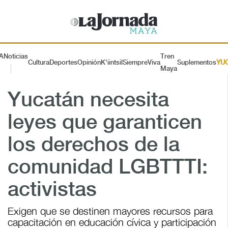
A
Noticias
Tren
Cultura
Deportes
Opinión
K'iintsil
SiempreViva
Suplementos
YU
Maya
Yucatán necesita
leyes que garanticen
los derechos de la
comunidad LGBTTTI:
activistas
Exigen que se destinen mayores recursos para
capacitación en educación cívica y participación