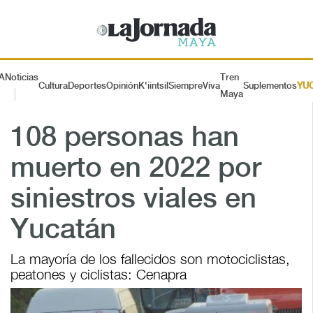
A
Noticias
Tren
Cultura
Deportes
Opinión
K'iintsil
SiempreViva
Suplementos
YU
Maya
108 personas han
muerto en 2022 por
siniestros viales en
Yucatán
La mayoría de los fallecidos son motociclistas,
peatones y ciclistas: Cenapra