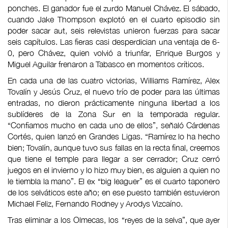
ponches. El ganador fue el zurdo Manuel Chávez. El sábado,
cuando Jake Thompson explotó en el cuarto episodio sin
poder sacar aut, seis relevistas unieron fuerzas para sacar
seis capítulos. Las fieras casi desperdician una ventaja de 6-
0, pero Chávez, quien volvió a triunfar, Enrique Burgos y
Miguel Aguilar frenaron a Tabasco en momentos críticos.
En cada una de las cuatro victorias, Williams Ramírez, Alex
Tovalín y Jesús Cruz, el nuevo trío de poder para las últimas
entradas, no dieron prácticamente ninguna libertad a los
sublíderes de la Zona Sur en la temporada regular.
“Confiamos mucho en cada uno de ellos”, señaló Cárdenas
Cortés, quien lanzó en Grandes Ligas. “Ramírez lo ha hecho
bien; Tovalín, aunque tuvo sus fallas en la recta final, creemos
que tiene el temple para llegar a ser cerrador; Cruz cerró
juegos en el invierno y lo hizo muy bien, es alguien a quien no
le tiembla la mano”. El ex “big leaguer” es el cuarto taponero
de los selváticos este año; en ese puesto también estuvieron
Michael Feliz, Fernando Rodney y Arodys Vizcaíno.
Tras eliminar a los Olmecas, los “reyes de la selva”, que ayer