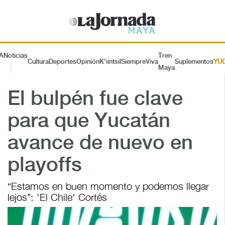
A
Noticias
Tren
Cultura
Deportes
Opinión
K'iintsil
SiempreViva
Suplementos
YU
Maya
El bulpén fue clave
para que Yucatán
avance de nuevo en
playoffs
“Estamos en buen momento y podemos llegar
lejos”: 'El Chile' Cortés