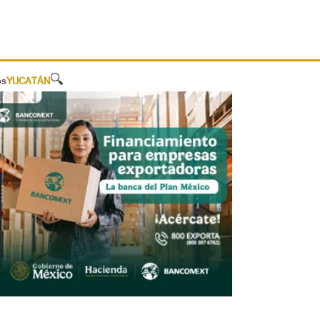
🔍
os
YUCATÁN