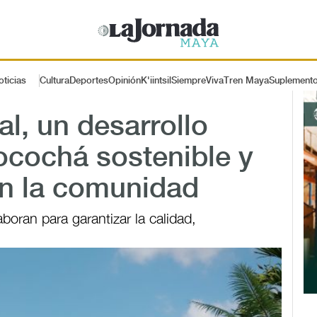
oticias
Cultura
Deportes
Opinión
K'iintsil
SiempreViva
Tren Maya
Suplement
l, un desarrollo
ocochá sostenible y
n la comunidad
oran para garantizar la calidad,