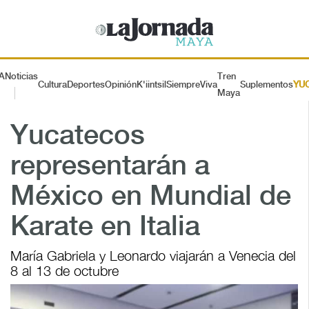
A
Noticias
Tren
Cultura
Deportes
Opinión
K'iintsil
SiempreViva
Suplementos
YU
Maya
Yucatecos
representarán a
México en Mundial de
Karate en Italia
María Gabriela y Leonardo viajarán a Venecia del
8 al 13 de octubre