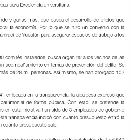
cas para Excelencia universitaria.
nde y ganas más, que busca el desarrollo de oficios que
jorar la economía. Por lo que se hizo un convenio con la
anirac) de Yucatán para asegurar espacios de trabajo a los
0 comités instalados, busca organizar a los vecinos de las
ra un acompañamiento en temas de prevención del delito. Se
o más de 28 mil personas. Así mismo, se han otorgado 152
e 4', enfocada en la transparencia, la alcaldesa expresó que
n patrimonial de forma pública. Con esto, se pretende la
s en esta iniciativa han sido de 3 empleados de gobierno
Esta transparencia indicó con cuánto presupuesto entró la
on cuánto presupuesto sale.
miento del espacio público, es la instalación de 1 mil 547