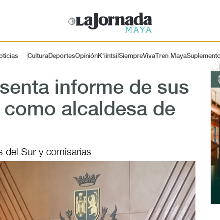
oticias
Cultura
Deportes
Opinión
K'iintsil
SiempreViva
Tren Maya
Suplement
esenta informe de sus
s como alcaldesa de
s del Sur y comisarías