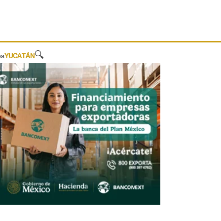
🔍
os
YUCATÁN