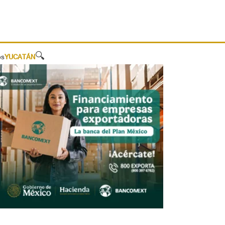
🔍
os
YUCATÁN