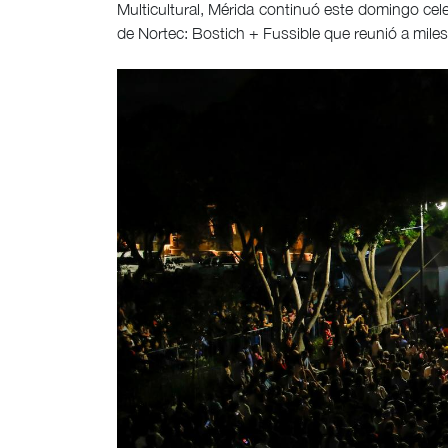
Multicultural, Mérida continuó este domingo cel
de Nortec: Bostich + Fussible que reunió a mile