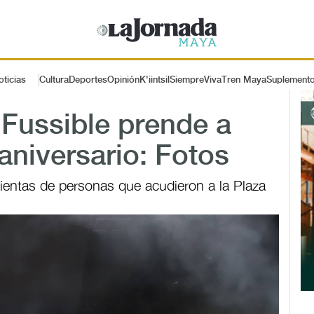
oticias
Cultura
Deportes
Opinión
K'iintsil
SiempreViva
Tren Maya
Suplement
 Fussible prende a
aniversario: Fotos
ientas de personas que acudieron a la Plaza