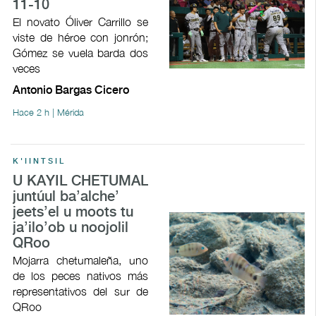
11-10
El novato Óliver Carrillo se
viste de héroe con jonrón;
Gómez se vuela barda dos
veces
Antonio Bargas Cicero
Hace 2 h | Mérida
K'IINTSIL
U KAYIL CHETUMAL
juntúul ba’alche’
jeets’el u moots tu
ja’ilo’ob u noojolil
QRoo
Mojarra chetumaleña, uno
de los peces nativos más
representativos del sur de
QRoo