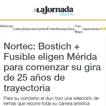
A
Noticias
Tren
Cultura
Deportes
Opinión
K'iintsil
SiempreViva
Suplementos
YU
Maya
Nortec: Bostich +
Fusible eligen Mérida
para comenzar su gira
de 25 años de
trayectoria
Para su concierto el duo hizo una selección de
temas que recorre toda su carrera artística