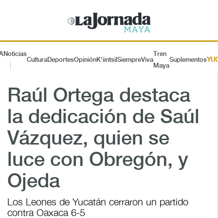
A
Noticias
Tren
Cultura
Deportes
Opinión
K'iintsil
SiempreViva
Suplementos
YU
Maya
Raúl Ortega destaca
la dedicación de Saúl
Vázquez, quien se
luce con Obregón, y
Ojeda
Los Leones de Yucatán cerraron un partido
contra Oaxaca 6-5