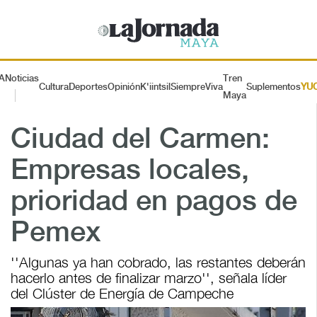
A
Noticias
Tren
Cultura
Deportes
Opinión
K'iintsil
SiempreViva
Suplementos
YU
Maya
Ciudad del Carmen:
Empresas locales,
prioridad en pagos de
Pemex
''Algunas ya han cobrado, las restantes deberán
hacerlo antes de finalizar marzo'', señala líder
del Clúster de Energía de Campeche