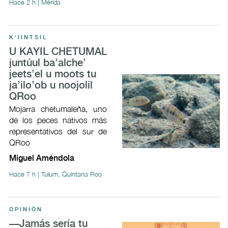
Hace 2 h | Mérida
K'IINTSIL
U KAYIL CHETUMAL
juntúul ba’alche’
jeets’el u moots tu
ja’ilo’ob u noojolil
QRoo
Mojarra chetumaleña, uno
de los peces nativos más
representativos del sur de
QRoo
Miguel Améndola
Hace 7 h | Tulum, Quintana Roo
OPINIÓN
—Jamás sería tu