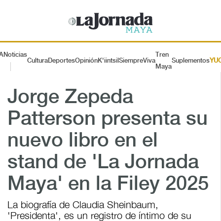
A
Noticias
Tren
Cultura
Deportes
Opinión
K'iintsil
SiempreViva
Suplementos
YU
Maya
Jorge Zepeda
Patterson presenta su
nuevo libro en el
stand de 'La Jornada
Maya' en la Filey 2025
La biografía de Claudia Sheinbaum,
'Presidenta', es un registro de íntimo de su