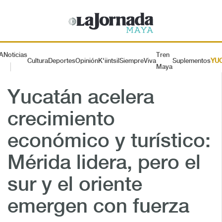
A
Noticias
Tren
Cultura
Deportes
Opinión
K'iintsil
SiempreViva
Suplementos
YU
Maya
Yucatán acelera
crecimiento
económico y turístico:
Mérida lidera, pero el
sur y el oriente
emergen con fuerza