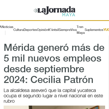
A
Noticias
Tren
Cultura
Deportes
Opinión
K'iintsil
SiempreViva
Suplementos
YU
Maya
Mérida generó más de
5 mil nuevos empleos
desde septiembre
2024: Cecilia Patrón
La alcaldesa aseveró que la capital yucateca
ocupa el segundo lugar a nivel nacional en este
rubro