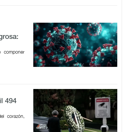
grosa:
de componer
il 494
el corazón,