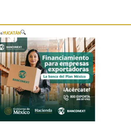
🔍
os
YUCATÁN