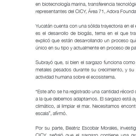
en biotecnología marina, transferencia tecnológi
representantes del CICY, Área 71, Adora Foundat
Yucatán cuenta con una sólida trayectoria en el
es el desarrollo de biogás, tema en el que tra
explicó que están desarrollando un proceso quí
único en su tipo y actualmente en proceso de pa
Subrayó que, si bien el sargazo funciona como 
metales pesados durante su crecimiento, y su c
actividad humana sobre el ecosistema.
“Este año se ha registrado una cantidad récord 
a la que debemos adaptarnos. El sargazo está ay
climático, al limpiar el mar. Necesitamos encon
escala”, afirmó.
Por su parte, Beatriz Escobar Morales, investi
CICY, señaló que el sargazo contiene una g