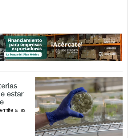
terias
e estar
le
ermite a las