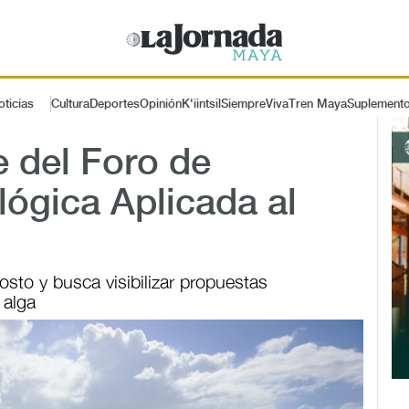
oticias
Cultura
Deportes
Opinión
K'iintsil
SiempreViva
Tren Maya
Suplement
 del Foro de
ógica Aplicada al
osto y busca visibilizar propuestas
 alga