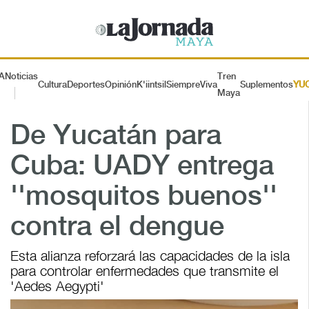
A
Noticias
Tren
Cultura
Deportes
Opinión
K'iintsil
SiempreViva
Suplementos
YU
Maya
De Yucatán para
Cuba: UADY entrega
''mosquitos buenos''
contra el dengue
Esta alianza reforzará las capacidades de la isla
para controlar enfermedades que transmite el
'Aedes Aegypti'