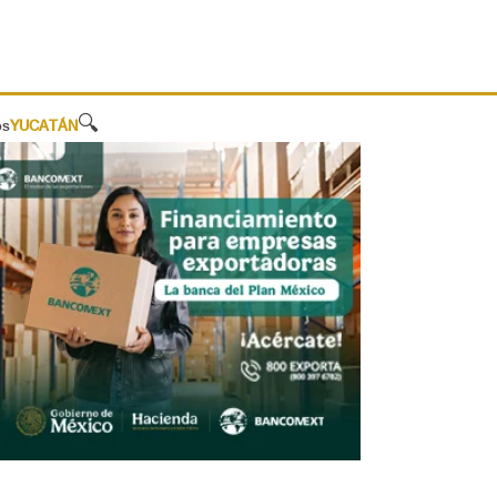
🔍
os
YUCATÁN