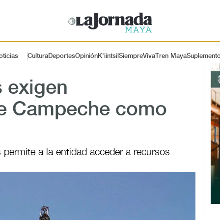
oticias
Cultura
Deportes
Opinión
K'iintsil
SiempreViva
Tren Maya
Suplement
s exigen
de Campeche como
 permite a la entidad acceder a recursos