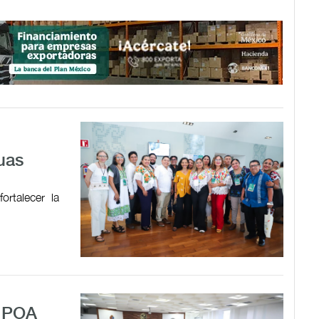
guas
ortalecer la
l POA