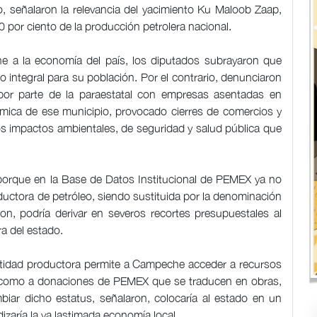
, señalaron la relevancia del yacimiento Ku Maloob Zaap,
 por ciento de la producción petrolera nacional.
he a la economía del país, los diputados subrayaron que
o integral para su población. Por el contrario, denunciaron
r parte de la paraestatal con empresas asentadas en
mica de ese municipio, provocado cierres de comercios y
s impactos ambientales, de seguridad y salud pública que
porque en la Base de Datos Institucional de PEMEX ya no
ctora de petróleo, siendo sustituida por la denominación
eron, podría derivar en severos recortes presupuestales al
ra del estado.
entidad productora permite a Campeche acceder a recursos
í como a donaciones de PEMEX que se traducen en obras,
biar dicho estatus, señalaron, colocaría al estado en un
izaría la ya lastimada economía local.