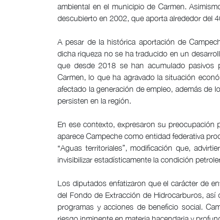
ambiental en el municipio de Carmen. Asimismo
descubierto en 2002, que aporta alrededor del 40
A pesar de la histórica aportación de Campec
dicha riqueza no se ha traducido en un desarroll
que desde 2018 se han acumulado pasivos po
Carmen, lo que ha agravado la situación econó
afectado la generación de empleo, además de lo
persisten en la región.
En ese contexto, expresaron su preocupación 
aparece Campeche como entidad federativa produ
“Aguas territoriales”, modificación que, advirti
invisibilizar estadísticamente la condición petrole
Los diputados enfatizaron que el carácter de 
del Fondo de Extracción de Hidrocarburos, as
programas y acciones de beneficio social. Cam
riesgo inminente en materia hacendaria y profund