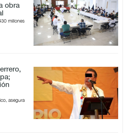
a obra
al
430 millones
errero,
pa;
ión
ico, asegura