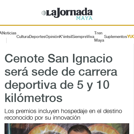
A
Noticias
Tren
Cultura
Deportes
Opinión
K'iintsil
SiempreViva
Suplementos
YU
Maya
Cenote San Ignacio
será sede de carrera
deportiva de 5 y 10
kilómetros
Los premios incluyen hospedaje en el destino
reconocido por su innovación