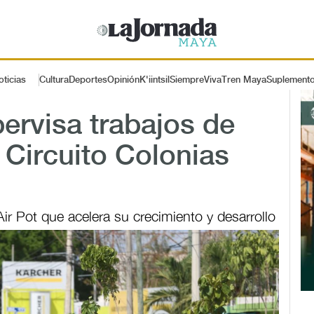
oticias
Cultura
Deportes
Opinión
K'iintsil
SiempreViva
Tren Maya
Suplement
pervisa trabajos de
 Circuito Colonias
ir Pot que acelera su crecimiento y desarrollo