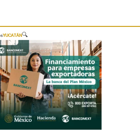
🔍
os
YUCATÁN