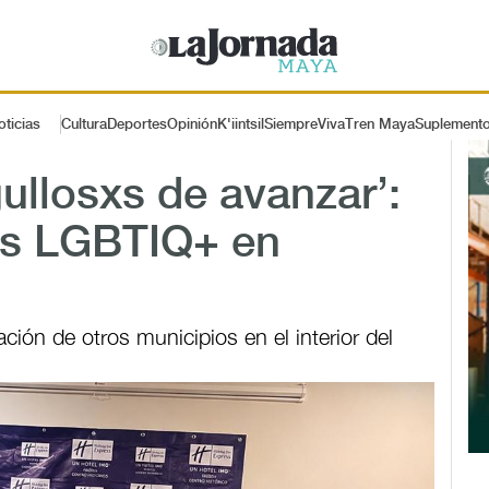
oticias
Cultura
Deportes
Opinión
K'iintsil
SiempreViva
Tren Maya
Suplement
gullosxs de avanzar’:
as LGBTIQ+ en
ción de otros municipios en el interior del