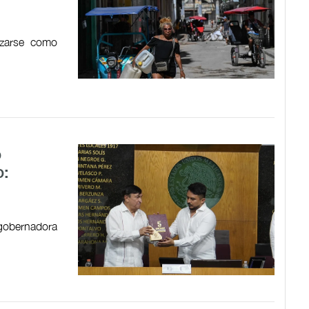
izarse como
o
o:
 gobernadora