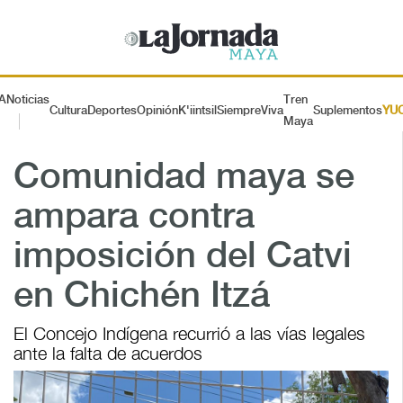
A
Noticias
Tren
Cultura
Deportes
Opinión
K'iintsil
SiempreViva
Suplementos
YU
Maya
Comunidad maya se
ampara contra
imposición del Catvi
en Chichén Itzá
El Concejo Indígena recurrió a las vías legales
ante la falta de acuerdos