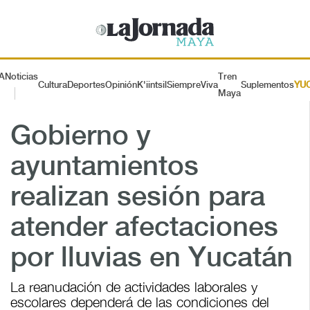
A
Noticias
Tren
Cultura
Deportes
Opinión
K'iintsil
SiempreViva
Suplementos
YU
Maya
Gobierno y
ayuntamientos
realizan sesión para
atender afectaciones
por lluvias en Yucatán
La reanudación de actividades laborales y
escolares dependerá de las condiciones del