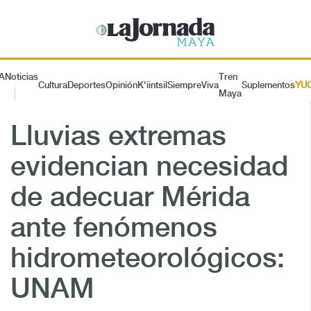
A
Noticias
Tren
Cultura
Deportes
Opinión
K'iintsil
SiempreViva
Suplementos
YU
Maya
Lluvias extremas
evidencian necesidad
de adecuar Mérida
ante fenómenos
hidrometeorológicos:
UNAM