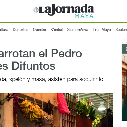
ltura
Deportes
Opinión
K'iintsil
SiempreViva
Tren Maya
Suple
rrotan el Pedro
es Difuntos
a, xpelón y masa, asisten para adquirir lo