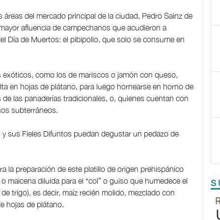
 áreas del mercado principal de la ciudad, Pedro Sainz de
a mayor afluencia de campechanos que acudieron a
del Día de Muertos: el pibipollo, que solo se consume en
ás exóticos, como los de mariscos o jamón con queso,
lta en hojas de plátano, para luego hornearse en horno de
s de las panaderías tradicionales, o, quienes cuentan con
nos subterráneos.
 y sus Fieles Difuntos puedan degustar un pedazo de
 la preparación de este platillo de origen prehispánico
 o maicena diluida para el “col” o guiso que humedece el
S
de trigo), es decir, maíz recién molido, mezclado con
de hojas de plátano.