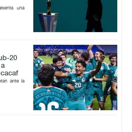
resenta una
Sub-20
 a
ncacaf
tan ante la