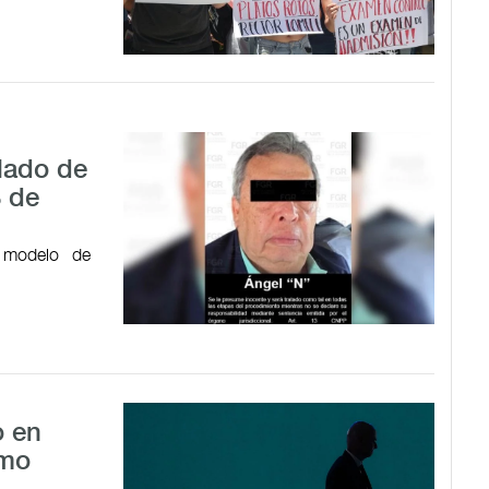
alado de
3 de
 modelo de
o en
omo