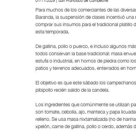
01/11/2025 | San Francisco de Campeche
Para muchos de los comerciantes de las diversas
Baranda, la suspensión de clases incentivó un
comprar sus insumos para el tradicional platillo 
esta temporada.
De gallina, pollo o puerco, e incluso algunos m
todos conservan la base tradicional: masa envue
estufa o industrial, en hornos de piedra como lo
patios y terrenos adecuados, enterrados en hor
El objetivo es que este sábado los campechanos
pibipollo recién salido de la candela.
Los ingredientes que comúnmente se utilizan para
son tomate, cebolla, ajo, manteca y papa licuada
relleno. Se usa masa nixtamalizada (no de harina 
xpelón, carne de gallina, pollo o cerdo, además 