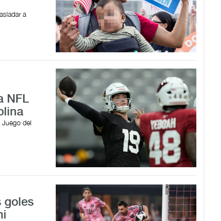
asladar a
la NFL
olina
l Juego del
 goles
mi