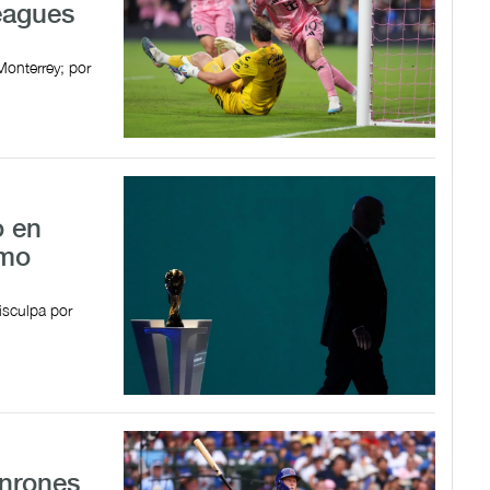
Leagues
Monterrey; por
o en
omo
isculpa por
onrones