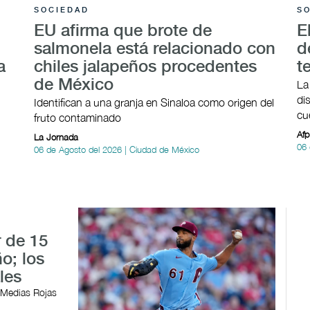
SOCIEDAD
S
EU afirma que brote de
E
salmonela está relacionado con
d
a
chiles jalapeños procedentes
t
de México
La
di
Identifican a una granja en Sinaloa como origen del
cu
fruto contaminado
Afp
La Jornada
06 
06 de Agosto del 2026 | Ciudad de México
 de 15
o; los
les
; Medias Rojas