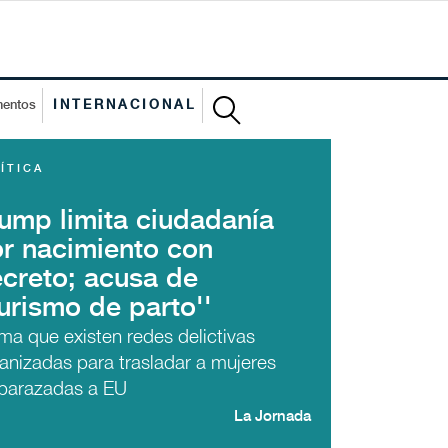
mentos
INTERNACIONAL
ÍTICA
ump limita ciudadanía
r nacimiento con
creto; acusa de
turismo de parto''
rma que existen redes delictivas
anizadas para trasladar a mujeres
barazadas a EU
La Jornada