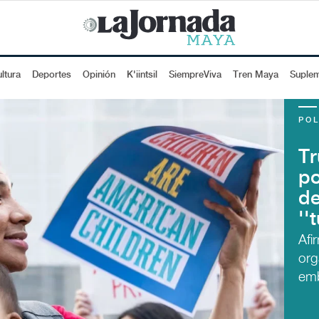
ltura
Deportes
Opinión
K'iintsil
SiempreViva
Tren Maya
Suple
POL
Tr
po
de
''
Afi
org
em