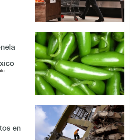
onela
xico
uto
tos en