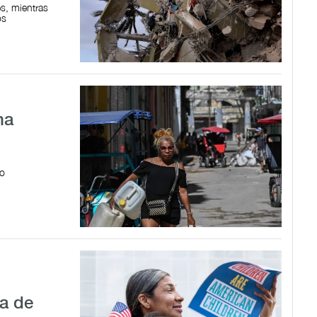
es, mientras
os
na
mo
sa de