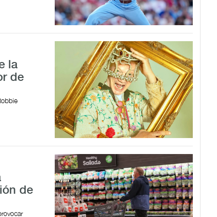
e la
or de
Robbie
a
ión de
rovocar ​