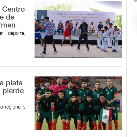
r Centro
e de
armen
en deporte,
a plata
 pierde
o regional y