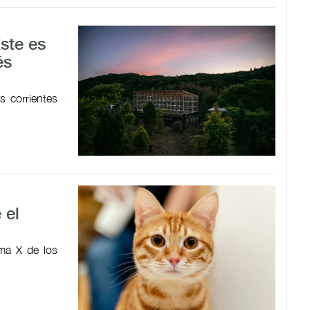
Este es
és
 corrientes
 el
ma X de los