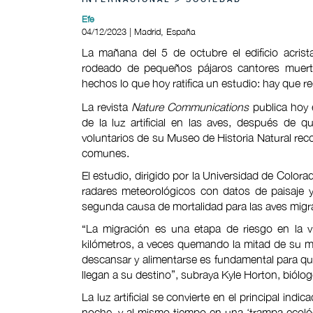
INTERNACIONAL > SOCIEDAD
Efe
04/12/2023 | Madrid, España
La mañana del 5 de octubre el edificio acris
rodeado de pequeños pájaros cantores muerto
hechos lo que hoy ratifica un estudio: hay que re
La revista
Nature Communications
publica hoy e
de la luz artificial en las aves, después de
voluntarios de su Museo de Historia Natural re
comunes.
El estudio, dirigido por la Universidad de Col
radares meteorológicos con datos de paisaje y 
segunda causa de mortalidad para las aves migra
“La migración es una etapa de riesgo en la v
kilómetros, a veces quemando la mitad de su m
descansar y alimentarse es fundamental para qu
llegan a su destino”, subraya Kyle Horton, biólog
La luz artificial se convierte en el principal ind
noche, y al mismo tiempo en una ‘trampa ecológi