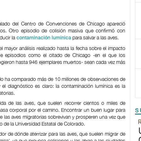
talado del Centro de Convenciones de Chicago apareció
s. Otro episodio de colisión masiva que confirmó con
ducir la
para salvar a las aves.
contaminación lumínica
l mayor análisis realizado hasta la fecha sobre el impacto
 que episodios como el citado de Chicago -en el que los
cogieron hasta 946 ejemplares muertos- sean cada vez más
orado ha comparado más de 10 millones de observaciones de
el diagnóstico es claro: la contaminación lumínica es la
torias.
ida de las aves, que suelen recorrer cientos o miles de
asa corporal por el camino. Encontrar un buen lugar para
S
e las aves migratorias sobrevivan y prosperen una vez que
o de la Universidad Estatal de Colorado.
icador de dónde aterrizar para las aves, que suelen migrar de
ca’, ya que provoca colisiones y las atrae a las ciudades