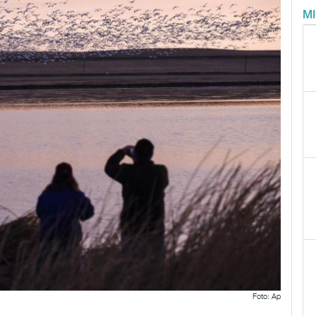
M
Foto: Ap