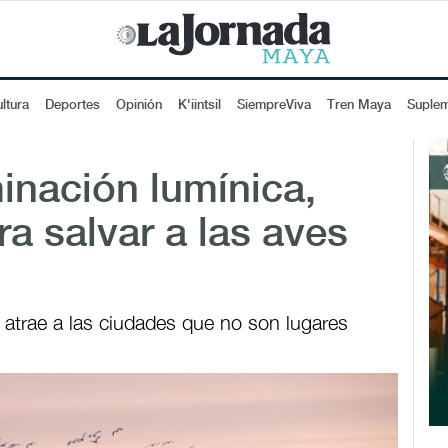
ltura
Deportes
Opinión
K'iintsil
SiempreViva
Tren Maya
Suple
inación lumínica,
a salvar a las aves
las atrae a las ciudades que no son lugares