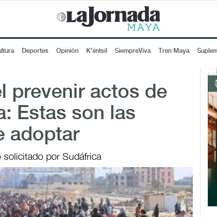
ltura
Deportes
Opinión
K'iintsil
SiempreViva
Tren Maya
Suple
l prevenir actos de
: Estas son las
 adoptar
 solicitado por Sudáfrica