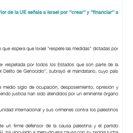
r de la UE señala a Israel por ''crear'' y ''financiar'' a
o que espera que Israel "respete las medidas" dictadas por
ser respetada por todos los Estados que son parte de la
l Delito de Genocidio", subrayó el mandatario, cuyo país
medio siglo de ocupación, desposeimiento, opresión y
diendo justicia han sido atendidos por un eminente órgano
unidad internacional y sus crímenes contra los palestinos
te un firme defensor de la causa palestina y el partido
A), ha vinculado a menudo esa causa con su propia lucha