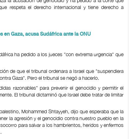
aza la acusación de genocidio y ha pedido a la corte que
ue respeta el derecho internacional y tiene derecho a
os en Gaza, acusa Sudáfrica ante la ONU
udáfrica ha pedido a los jueces "con extrema urgencia" que
ición de que el tribunal ordenara a Israel que "suspendiera
ntra Gaza". Pero el tribunal se negó a hacerlo.
idas razonables" para prevenir el genocidio y permitir el
te. El tribunal dictaminó que Israel debe tratar de limitar
o palestino, Mohammed Shtayyeh, dijo que esperaba que la
ner la agresión y el genocidio contra nuestro pueblo en la
e socorro para salvar a los hambrientos, heridos y enfermos
.