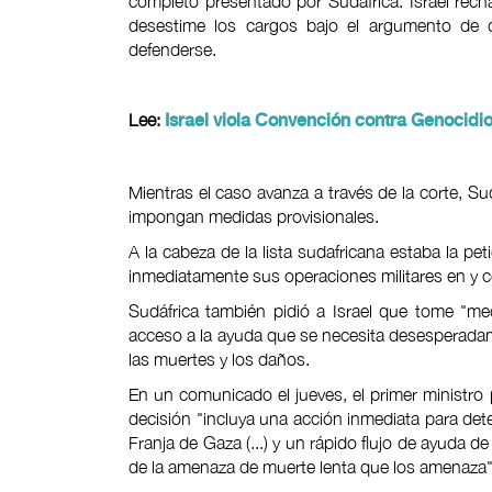
completo presentado por Sudáfrica. Israel rech
desestime los cargos bajo el argumento de q
defenderse.
Lee:
Israel viola Convención contra Genocidi
Mientras el caso avanza a través de la corte, S
impongan medidas provisionales.
A la cabeza de la lista sudafricana estaba la pet
inmediatamente sus operaciones militares en y co
Sudáfrica también pidió a Israel que tome "med
acceso a la ayuda que se necesita desesperadamen
las muertes y los daños.
En un comunicado el jueves, el primer ministr
decisión "incluya una acción inmediata para dete
Franja de Gaza (...) y un rápido flujo de ayuda d
de la amenaza de muerte lenta que los amenaza"