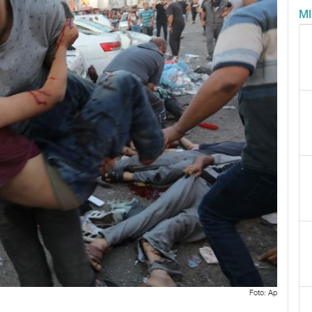
M
Foto: Ap