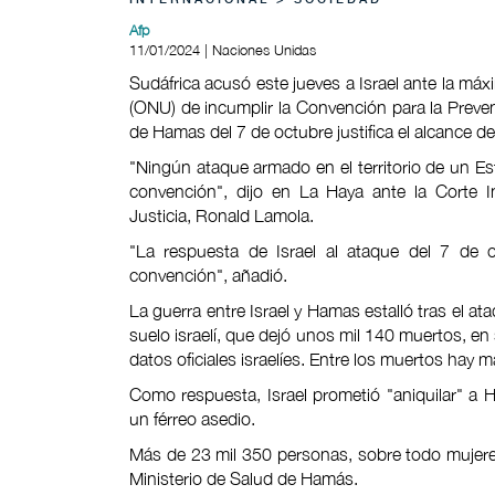
INTERNACIONAL > SOCIEDAD
Afp
11/01/2024 | Naciones Unidas
Sudáfrica acusó este jueves a Israel ante la máx
(ONU) de incumplir la Convención para la Preve
de Hamas del 7 de octubre justifica el alcance de
"Ningún ataque armado en el territorio de un Esta
convención", dijo en La Haya ante la Corte In
Justicia, Ronald Lamola.
"La respuesta de Israel al ataque del 7 de o
convención", añadió.
La guerra entre Israel y Hamas estalló tras el at
suelo israelí, que dejó unos mil 140 muertos, en 
datos oficiales israelíes. Entre los muertos hay m
Como respuesta, Israel prometió "aniquilar" a 
un férreo asedio.
Más de 23 mil 350 personas, sobre todo mujere
Ministerio de Salud de Hamás.