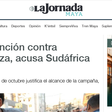
ltura
Deportes
Opinión
K'iintsil
SiempreViva
Tren Maya
Suple
ención contra
za, acusa Sudáfrica
de octubre justifica el alcance de la campaña,