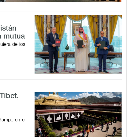
istán
a mutua
uiera de los
Tíbet,
 Gampo en el