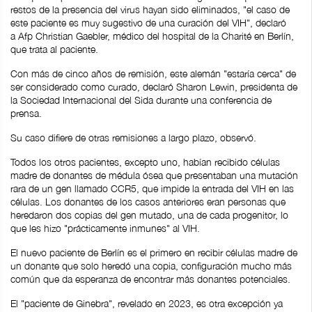
restos de la presencia del virus hayan sido eliminados, "el caso de
este paciente es muy sugestivo de una curación del VIH", declaró
a Afp Christian Gaebler, médico del hospital de la Charité en Berlín,
que trata al paciente.
Con más de cinco años de remisión, este alemán "estaría cerca" de
ser considerado como curado, declaró Sharon Lewin, presidenta de
la Sociedad Internacional del Sida durante una conferencia de
prensa.
Su caso difiere de otras remisiones a largo plazo, observó.
Todos los otros pacientes, excepto uno, habían recibido células
madre de donantes de médula ósea que presentaban una mutación
rara de un gen llamado CCR5, que impide la entrada del VIH en las
células. Los donantes de los casos anteriores eran personas que
heredaron dos copias del gen mutado, una de cada progenitor, lo
que les hizo "prácticamente inmunes" al VIH.
El nuevo paciente de Berlín es el primero en recibir células madre de
un donante que solo heredó una copia, configuración mucho más
común que da esperanza de encontrar más donantes potenciales.
El "paciente de Ginebra", revelado en 2023, es otra excepción ya