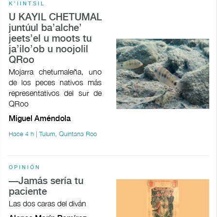
K'IINTSIL
U KAYIL CHETUMAL
juntúul ba’alche’
jeets’el u moots tu
ja’ilo’ob u noojolil
QRoo
Mojarra chetumaleña, uno
de los peces nativos más
representativos del sur de
QRoo
Miguel Améndola
Hace 4 h | Tulum, Quintana Roo
OPINIÓN
—Jamás sería tu
paciente
Las dos caras del diván