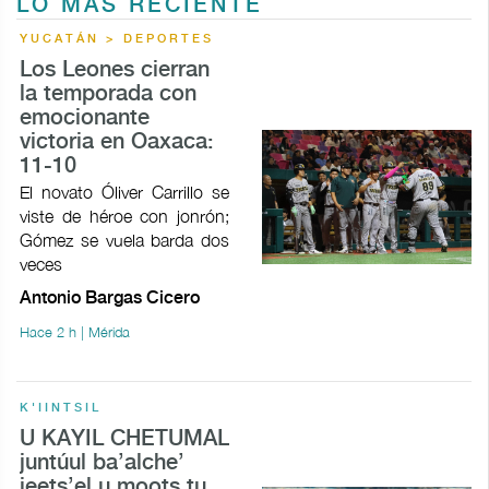
LO MÁS RECIENTE
YUCATÁN > DEPORTES
Los Leones cierran
la temporada con
emocionante
victoria en Oaxaca:
11-10
El novato Óliver Carrillo se
viste de héroe con jonrón;
Gómez se vuela barda dos
veces
Antonio Bargas Cicero
Hace 2 h | Mérida
K'IINTSIL
U KAYIL CHETUMAL
juntúul ba’alche’
jeets’el u moots tu