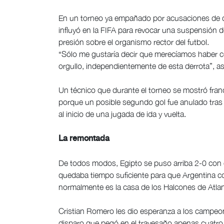
En un torneo ya empañado por acusaciones de q
influyó en la FIFA para revocar una suspensión d
presión sobre el organismo rector del futbol.
“Sólo me gustaría decir que merecíamos haber c
orgullo, independientemente de esta derrota”, 
Un técnico que durante el torneo se mostró fran
porque un posible segundo gol fue anulado tras 
al inicio de una jugada de ida y vuelta.
La remontada
De todos modos, Egipto se puso arriba 2-0 con e
quedaba tiempo suficiente para que Argentina co
normalmente es la casa de los Halcones de Atlan
Cristian Romero les dio esperanza a los campeon
disparo que pegó en el travesaño apenas cuatro 