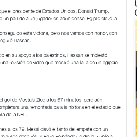
ue el presidente de Estados Unidos, Donald Trump,
e un partido a un jugador estadunidense, Egipto elevó la
onseguido esta victoria, pero nos vamos con honor, con
aseguró Hassan.
co en su apoyo a los palestinos, Hassan se molestó
una revisión de video que mostró una falta de un egipcio
l gol de Mostafa Zico a los 67 minutos, pero aún
mpletara una remontada para la historia en el estadio que
ta de la NFL.
es a los 79. Messi clavó el tanto del empate con un
minutos después. Y Enzo Fernández le dio el triunfo a