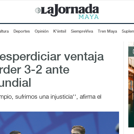
ltura
Deportes
Opinión
K'iintsil
SiempreViva
Tren Maya
Suple
esperdiciar ventaja
rder 3-2 ante
undial
pio, sufrimos una injusticia'', afirma el