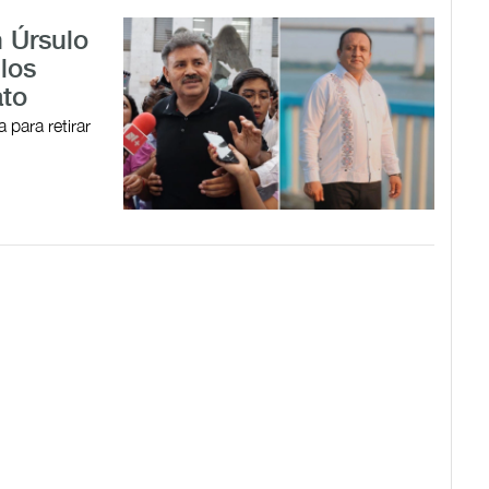
 Úrsulo
 los
ato
 para retirar