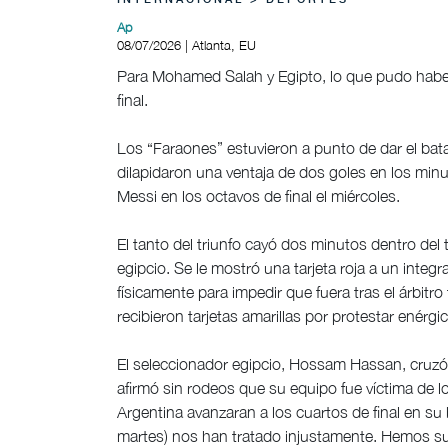
INTERNACIONAL > DEPORTES
Ap
08/07/2026 | Atlanta, EU
Para Mohamed Salah y Egipto, lo que pudo haber 
final.
Los “Faraones” estuvieron a punto de dar el bat
dilapidaron una ventaja de dos goles en los minut
Messi en los octavos de final el miércoles.
El tanto del triunfo cayó dos minutos dentro del 
egipcio. Se le mostró una tarjeta roja a un integ
físicamente para impedir que fuera tras el árbitr
recibieron tarjetas amarillas por protestar enérg
El seleccionador egipcio, Hossam Hassan, cruzó l
afirmó sin rodeos que su equipo fue víctima de 
Argentina avanzaran a los cuartos de final en s
martes) nos han tratado injustamente. Hemos suf