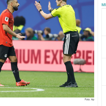
M
Foto: Ap